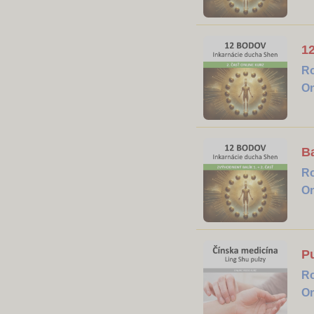
12
R
On
Ba
R
On
Pu
R
On