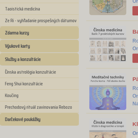
On
Taoistická medicína
Ze Ri - vyhľadanie prospešných dátumov
Ba
Zdarma kurzy
R
Výukové karty
On
Služby a konzultácie
Čínska astrológia konzultácie
P
Feng Shui konzultácie
R
Koučing
On
Na
Prechodový rituál zavinovania Rebozo
Darčekové poukážky
Kľ
On