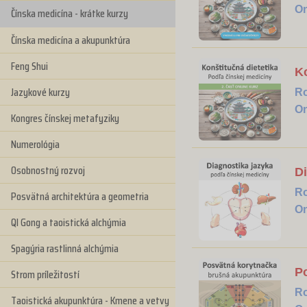
On
Čínska medicína - krátke kurzy
Čínska medicína a akupunktúra
Feng Shui
Ko
Jazykové kurzy
R
On
Kongres čínskej metafyziky
Numerológia
Osobnostný rozvoj
Di
R
Posvätná architektúra a geometria
On
QI Gong a taoistická alchýmia
Spagýria rastlinná alchýmia
P
Strom príležitostí
R
Taoistická akupunktúra - Kmene a vetvy