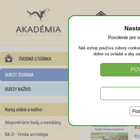
NÁVRAT
Nast
DOMOV
Povolenie pre 
Náš eshop používa súbory cookies
dobre sa ovládal a aby s
ÚVODNÁ STRÁNKA
KURZY ZDARMA
T
KURZY NAŽIVO
R
On
Kurzy online a naživo
Pod
Akupunktúrne body a meridiány
Ko
BA ZI - čínska astrológia
R