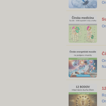
On
S
On
Č
On
Na
12
R
On