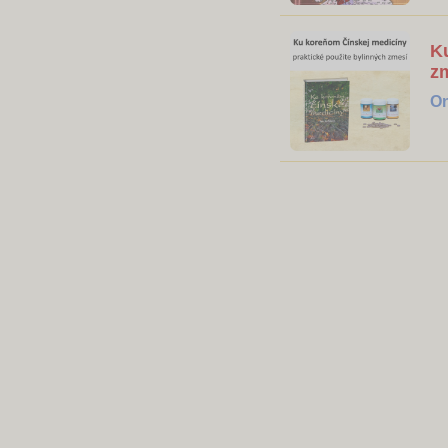
K
zm
On