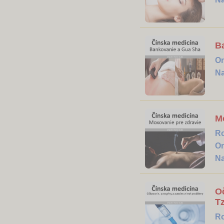
B
On
Na
M
R
On
Na
O
T
R