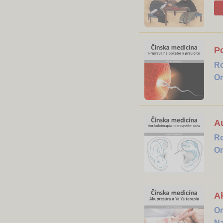
Po
R
On
Au
R
On
Ak
On
Na