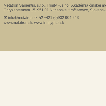
Metatron Sapientis, s.r.o., Trinity +, s.r.o., Akadémia čínskej me
Chryzantémova 15, 951 01 Nitrianske Hrnčiarovce, Slovensk
✉
✆
info@metatron.sk,
+421 (0)902 904 243
www.metatron.sk,
www.trinityplus.sk