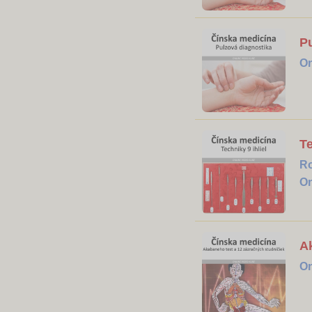
Pu
On
Te
R
On
A
On