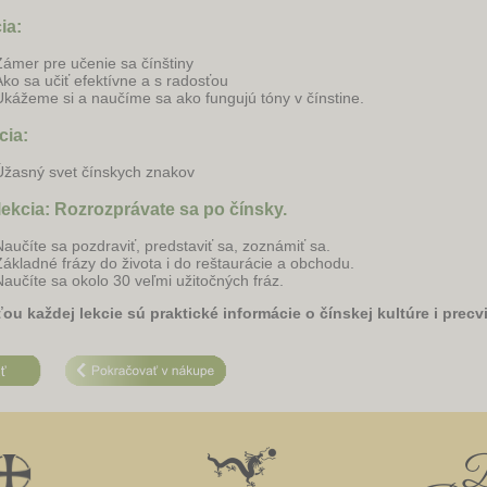
cia:
Zámer pre učenie sa čínštiny
Ako sa učiť efektívne a s radosťou
Ukážeme si a naučíme sa ako fungujú tóny v čínstine.
cia:
Úžasný svet čínskych znakov
. lekcia: Rozrozprávate sa po čínsky.
Naučíte sa pozdraviť, predstaviť sa, zoznámiť sa.
Základné frázy do života i do reštaurácie a obchodu.
Naučíte sa okolo 30 veľmi užitočných fráz.
ou každej lekcie sú praktické informácie o čínskej kultúre i precvi