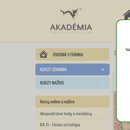
NÁV
DO
Ná
Čínš
ÚVODNÁ STRÁNKA
KURZY ZDARMA
KURZY NAŽIVO
Kurzy online a naživo
Akupunktúrne body a meridiány
BA ZI - čínska astrológia