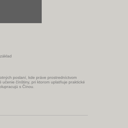
 základ
votných poslaní, kde práve prostredníctvom
é učenie čínštiny, pri ktorom uplatňuje praktické
olupracujú s Čínou.