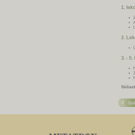
1. lek
2. Lek
3. - 5
Súčasť