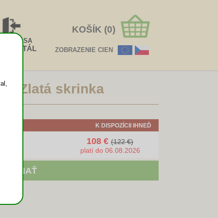
KOŠÍK (0)
HLÁSIŤ SA
EOPORTÁL
ZOBRAZENIE CIEN
al,
urz Zlatá skrinka
)
K DISPOZÍCII IHNEĎ
108 €
(122 €)
platí do 06.08.2026