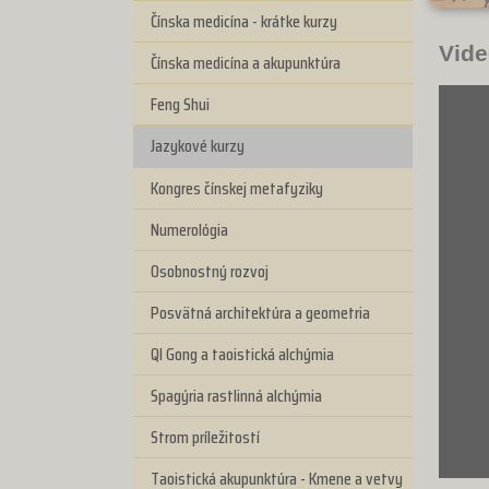
Čínska medicína - krátke kurzy
Vide
Čínska medicína a akupunktúra
Feng Shui
Jazykové kurzy
Kongres čínskej metafyziky
Numerológia
Osobnostný rozvoj
Posvätná architektúra a geometria
QI Gong a taoistická alchýmia
Spagýria rastlinná alchýmia
Strom príležitostí
Taoistická akupunktúra - Kmene a vetvy