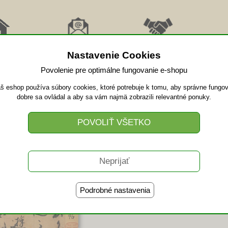
RAT
ODBER
AFFILIATE
PRI
MOV
NOVINKY
SPOLUPRÁCA
VID
Nastavenie Cookies
Povolenie pre optimálne fungovanie e-shopu
š eshop používa súbory cookies, ktoré potrebuje k tomu, aby správne fungov
tina – začnite prakticky – videok
dobre sa ovládal a aby sa vám najmä zobrazili relevantné ponuky.
(120 min/5 lekcií
ONLINE KURZ
Jednorazová platba
kartou alebo prevodom na účet
Podrobné nastavenia