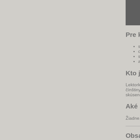
Pre 
Kto 
Lektork
čínštin
skúseno
Aké 
Žiadne
Obs