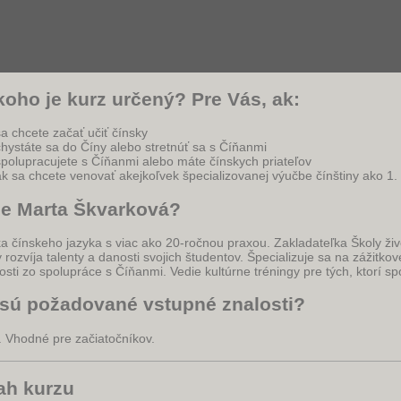
koho je kurz určený? Pre Vás, ak:
sa chcete začať učiť čínsky
chystáte sa do Číny alebo stretnúť sa s Číňanmi
spolupracujete s Číňanmi alebo máte čínskych priateľov
ak sa chcete venovať akejkoľvek špecializovanej výučbe čínštiny ako 1.
je Marta Škvarková?
a čínskeho jazyka s viac ako 20-ročnou praxou. Zakladateľka Školy ži
y rozvíja talenty a danosti svojich študentov. Špecializuje sa na zážitkov
sti zo spolupráce s Číňanmi. Vedie kultúrne tréningy pre tých, ktorí sp
sú požadované vstupné znalosti?
. Vhodné pre začiatočníkov.
ah kurzu