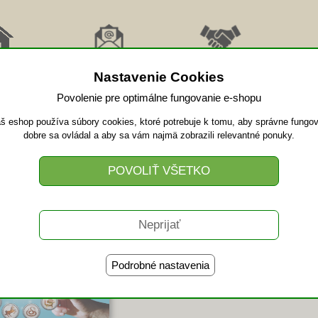
RAT
ODBER
AFFILIATE
PRI
MOV
NOVINKY
SPOLUPRÁCA
VID
Nastavenie Cookies
Povolenie pre optimálne fungovanie e-shopu
š eshop používa súbory cookies, ktoré potrebuje k tomu, aby správne fungov
bné BAZI - ročná predpoveď
dobre sa ovládal a aby sa vám najmä zobrazili relevantné ponuky.
Jednorazová platba
kartou alebo prevodom na účet
Podrobné nastavenia