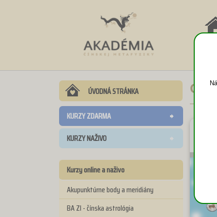
NÁV
DO
Ná
Oso
ÚVODNÁ STRÁNKA
KURZY ZDARMA
KURZY NAŽIVO
Kurzy online a naživo
Akupunktúrne body a meridiány
BA ZI - čínska astrológia