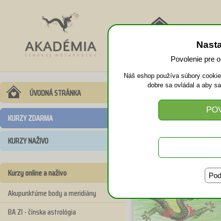
NÁVRAT
Nast
DOMOV
Povolenie pre 
Náš eshop používa súbory cookies
dobre sa ovládal a aby s
Taoistická ak
ÚVODNÁ STRÁNKA
KURZY ZDARMA
KURZY NAŽIVO
Kurzy online a naživo
Pod
Akupunktúrne body a meridiány
BA ZI - čínska astrológia