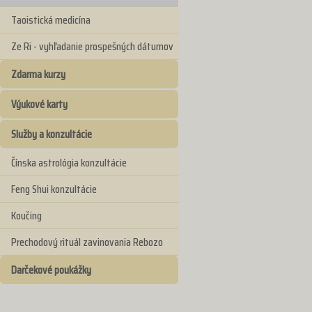
Taoistická medicína
Ze Ri - vyhľadanie prospešných dátumov
Zdarma kurzy
Výukové karty
Služby a konzultácie
Čínska astrológia konzultácie
Feng Shui konzultácie
Koučing
Prechodový rituál zavinovania Rebozo
Darčekové poukážky