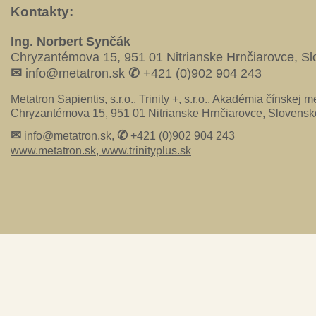
Kontakty:
Ing. Norbert Synčák
Chryzantémova 15, 951 01 Nitrianske Hrnčiarovce, S
✉
✆
info@metatron.sk
+421 (0)902 904 243
Metatron Sapientis, s.r.o., Trinity +, s.r.o., Akadémia čínskej me
Chryzantémova 15, 951 01 Nitrianske Hrnčiarovce, Slovensk
✉
✆
info@metatron.sk,
+421 (0)902 904 243
www.metatron.sk,
www.trinityplus.sk