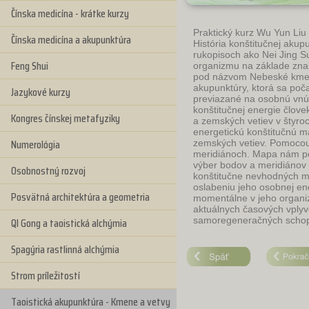
Čínska medicína - krátke kurzy
Praktický kurz Wu Yun Liu
Čínska medicína a akupunktúra
História konštitučnej akup
rukopisoch ako Nei Jing Su
Feng Shui
organizmu na základe znal
pod názvom Nebeské kmene
akupunktúry, ktorá sa poča
Jazykové kurzy
previazané na osobnú vnút
konštitučnej energie člov
Kongres čínskej metafyziky
a zemských vetiev v štyro
energetickú konštitučnú 
Numerológia
zemských vetiev. Pomocou
meridiánoch. Mapa nám pom
výber bodov a meridiánov 
Osobnostný rozvoj
konštitučne nevhodných me
oslabeniu jeho osobnej en
Posvätná architektúra a geometria
momentálne v jeho organiz
aktuálnych časových vplyv
QI Gong a taoistická alchýmia
samoregeneračných schop
Spagýria rastlinná alchýmia
Strom príležitostí
Taoistická akupunktúra - Kmene a vetvy