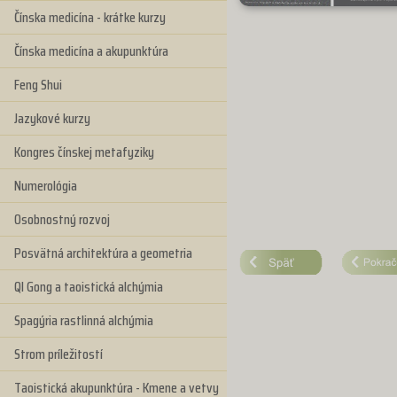
Čínska medicína - krátke kurzy
Čínska medicína a akupunktúra
Feng Shui
Jazykové kurzy
Kongres čínskej metafyziky
Numerológia
Osobnostný rozvoj
Posvätná architektúra a geometria
QI Gong a taoistická alchýmia
Spagýria rastlinná alchýmia
Strom príležitostí
Taoistická akupunktúra - Kmene a vetvy