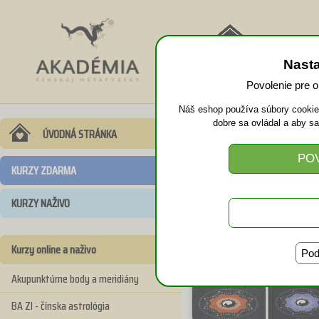
NÁVRAT
Nast
DOMOV
Povolenie pre 
Náš eshop používa súbory cookies
dobre sa ovládal a aby s
Zvýhodnený 
ÚVODNÁ STRÁNKA
KURZY ZDARMA
KURZY NAŽIVO
Kurzy online a naživo
Pod
Akupunktúrne body a meridiány
BA ZI - čínska astrológia