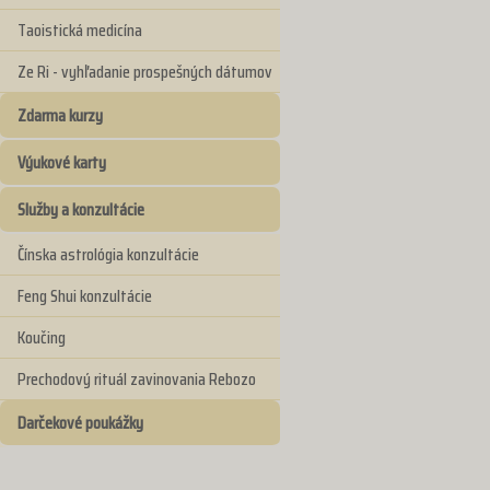
Taoistická medicína
Ze Ri - vyhľadanie prospešných dátumov
Zdarma kurzy
Výukové karty
Služby a konzultácie
Čínska astrológia konzultácie
Feng Shui konzultácie
Koučing
Prechodový rituál zavinovania Rebozo
Darčekové poukážky