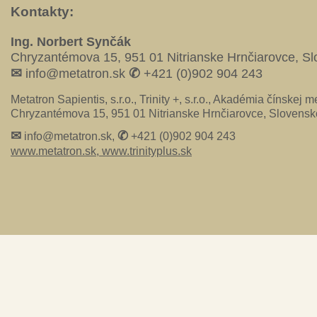
Kontakty:
Ing. Norbert Synčák
Chryzantémova 15, 951 01 Nitrianske Hrnčiarovce, S
✉
✆
info@metatron.sk
+421 (0)902 904 243
Metatron Sapientis, s.r.o., Trinity +, s.r.o., Akadémia čínskej me
Chryzantémova 15, 951 01 Nitrianske Hrnčiarovce, Slovensk
✉
✆
info@metatron.sk,
+421 (0)902 904 243
www.metatron.sk,
www.trinityplus.sk