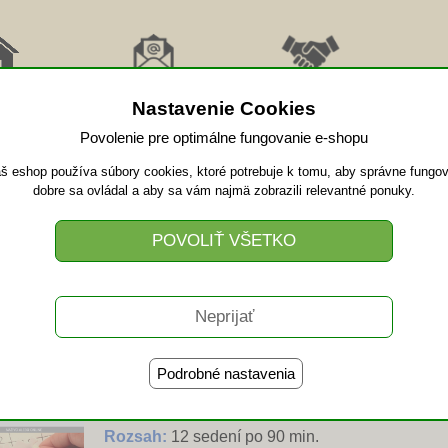
RAT
ODBER
AFFILIATE
PRI
MOV
NOVINKY
SPOLUPRÁCA
VID
Nastavenie Cookies
Povolenie pre optimálne fungovanie e-shopu
š eshop používa súbory cookies, ktoré potrebuje k tomu, aby správne fungov
Koučing
dobre sa ovládal a aby sa vám najmä zobrazili relevantné ponuky.
Koučing - jedno sedenie
Rozsah:
90 min.
Podrobné nastavenia
Koučing - polročné sprevádzanie
Rozsah:
12 sedení po 90 min.