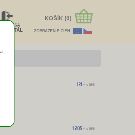
KOŠÍK (0)
HLÁSIŤ SA
EOPORTÁL
ZOBRAZENIE CIEN
al,
121
€
s DPH
1 205
€
s DPH