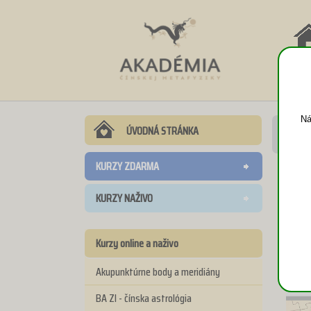
NÁV
DO
Ná
ÚVODNÁ STRÁNKA
KURZY ZDARMA
KURZY NAŽIVO
Kurzy online a naživo
Akupunktúrne body a meridiány
BA ZI - čínska astrológia