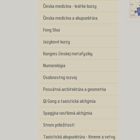
Čínska medicína - krátke kurzy
Čínska medicína a akupunktúra
Feng Shui
Jazykové kurzy
Kongres čínskej metafyziky
Numerológia
Osobnostný rozvoj
Posvätná architektúra a geometria
QI Gong a taoistická alchýmia
Spagýria rastlinná alchýmia
Strom príležitostí
Taoistická akupunktúra - Kmene a vetvy