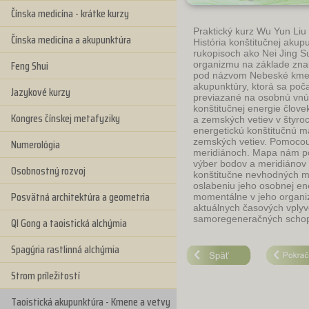
Čínska medicína - krátke kurzy
Praktický kurz Wu Yun Liu
Čínska medicína a akupunktúra
História konštitučnej akup
rukopisoch ako Nei Jing Su
Feng Shui
organizmu na základe znal
pod názvom Nebeské kmene
akupunktúry, ktorá sa poča
Jazykové kurzy
previazané na osobnú vnút
konštitučnej energie člov
Kongres čínskej metafyziky
a zemských vetiev v štyro
energetickú konštitučnú 
Numerológia
zemských vetiev. Pomocou
meridiánoch. Mapa nám pom
výber bodov a meridiánov 
Osobnostný rozvoj
konštitučne nevhodných me
oslabeniu jeho osobnej en
Posvätná architektúra a geometria
momentálne v jeho organiz
aktuálnych časových vplyv
samoregeneračných schop
QI Gong a taoistická alchýmia
Spagýria rastlinná alchýmia
Strom príležitostí
Taoistická akupunktúra - Kmene a vetvy