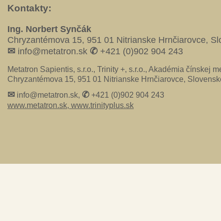
Kontakty:
Ing. Norbert Synčák
Chryzantémova 15, 951 01 Nitrianske Hrnčiarovce, S
✉
✆
info@metatron.sk
+421 (0)902 904 243
Metatron Sapientis, s.r.o., Trinity +, s.r.o., Akadémia čínskej me
Chryzantémova 15, 951 01 Nitrianske Hrnčiarovce, Slovensk
✉
✆
info@metatron.sk,
+421 (0)902 904 243
www.metatron.sk,
www.trinityplus.sk