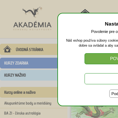
NÁVRAT
Nast
DOMOV
Povolenie pre 
Náš eshop používa súbory cookies
dobre sa ovládal a aby s
Taoistická ak
ÚVODNÁ STRÁNKA
KURZY ZDARMA
KURZY NAŽIVO
Kurzy online a naživo
Pod
Akupunktúrne body a meridiány
BA ZI - čínska astrológia