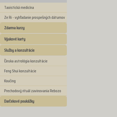
Taoistická medicína
Ze Ri - vyhľadanie prospešných dátumov
Zdarma kurzy
Výukové karty
Služby a konzultácie
Čínska astrológia konzultácie
Feng Shui konzultácie
Koučing
Prechodový rituál zavinovania Rebozo
Darčekové poukážky