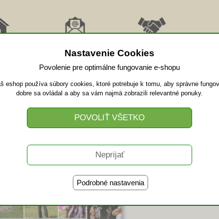
RAT
ODBER
AFFILIATE
PRI
MOV
NOVINKY
SPOLUPRÁCA
VID
Nastavenie Cookies
Povolenie pre optimálne fungovanie e-shopu
š eshop používa súbory cookies, ktoré potrebuje k tomu, aby správne fungov
ný regeneračný Qi Gong pobyt v p
dobre sa ovládal a aby sa vám najmä zobrazili relevantné ponuky.
Termín:
27.07.2025 - 03
Trvanie:
7 dní
Miesto:
Hotel Relax INN
Cena
130 €
bez DPH
Cena
160 €
s DPH
Podrobné nastavenia