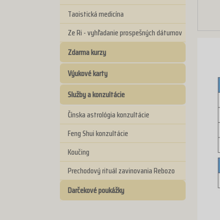
Taoistická medicína
Ze Ri - vyhľadanie prospešných dátumov
Zdarma kurzy
Výukové karty
Služby a konzultácie
Čínska astrológia konzultácie
Feng Shui konzultácie
Koučing
Prechodový rituál zavinovania Rebozo
Darčekové poukážky