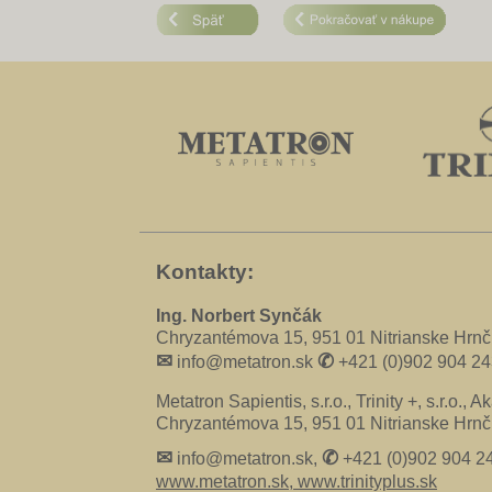
Kontakty:
Ing. Norbert Synčák
Chryzantémova 15, 951 01 Nitrianske Hrnč
✉
✆
info@metatron.sk
+421 (0)902 904 24
Metatron Sapientis, s.r.o., Trinity +, s.r.o., 
Chryzantémova 15, 951 01 Nitrianske Hrnč
✉
✆
info@metatron.sk,
+421 (0)902 904 2
www.metatron.sk,
www.trinityplus.sk