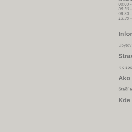
08:00 
08:30
09:30 
13:30
Info
Ubytova
Stra
K disp
Ako 
Stačí 
Kde 