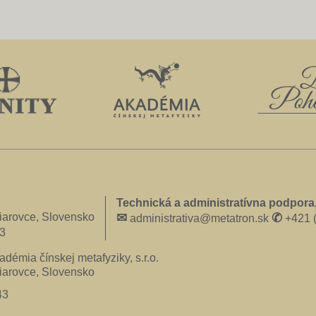
Technická a administratívna podpora,
iarovce, Slovensko
✉
✆
administrativa@metatron.sk
+421 (
3
Akadémia čínskej metafyziky, s.r.o.
iarovce, Slovensko
43