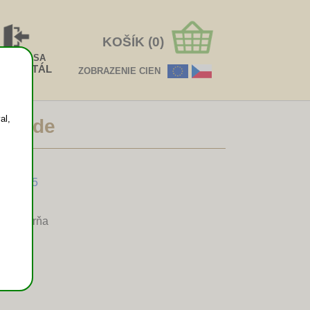
KOŠÍK (0)
HLÁSIŤ SA
EOPORTÁL
ZOBRAZENIE CIEN
al,
rírode
.08.2025
 - Šoporňa