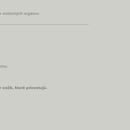
a vnútorných orgánov
izmu.
y osôb, ktoré pricestujú.