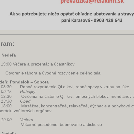
gram:
: Nedeľa
 19:00
Večera a prezentácia účastníkov
Otvorenie tábora a úvodné rozcvičenie celého tela
. deň: Pondelok – Sobota
- 08:30 Ranné rozprúdenie Qi a krvi, ranné spevy v kruhu na lúke
 - 09:15 Raňajky
- 12:30 Cvičenia na čistenie Qi, krvi, emočných blokov, meridiánov 
 - 13:30 Obed
- 18:00 Masážne, koncentračné, relaxačné, dýchacie a pohybové cviče
neráciu vnútorných orgánov
 - 19:00 Večera
 Večerné posedenie, bubnovanie a diskusie
: Nedeľa