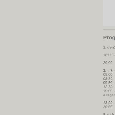
Pro
1. deň
18:00 -
20:00 
2. – 7
08:00 
08:30
09:30 
12:30
15:00 
a rege
18:00
20:00
8. deň