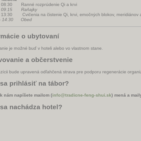
- 08:30 Ranné rozprúdenie Qi a krvi
 - 09:15 Raňajky
- 13:30 Cvičenia na čistenie Qi, krvi, emočných blokov, meridiánov 
 – 14:30 Obed
rmácie o ubytovaní
nie je možné buď v hoteli alebo vo vlastnom stane.
vovanie a občerstvenie
ozícii bude upravená odľahčená strava pre podporu regenerácie organ
sa prihlásiť na tábor?
ak nám napíšete mailom (
info@tradicne-feng-shui.sk
) mená a mail
sa nachádza hotel?