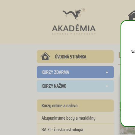
NÁV
DO
Ná
Let
ÚVODNÁ STRÁNKA
KURZY ZDARMA
KURZY NAŽIVO
Kurzy online a naživo
Akupunktúrne body a meridiány
BA ZI - čínska astrológia