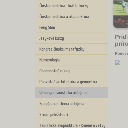
Čínska medicína - krátke kurzy
Čínska medicína a akupunktúra
Feng Shui
Príď
Jazykové kurzy
prír
Kongres čínskej metafyziky
Počet 
Numerológia
Osobnostný rozvoj
Posvätná architektúra a geometria
QI Gong a taoistická alchýmia
Spagýria rastlinná alchýmia
Strom príležitostí
Taoistická akupunktúra - Kmene a vetvy