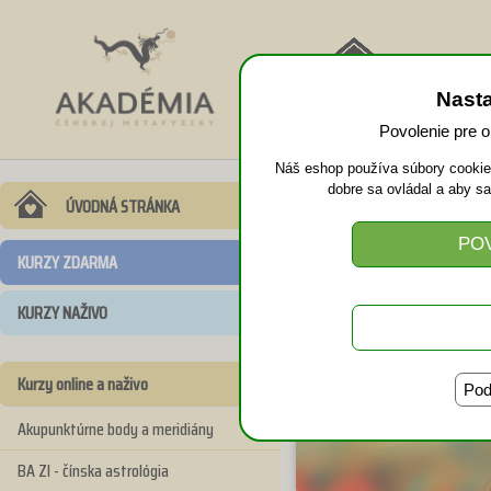
NÁVRAT
Nast
DOMOV
Povolenie pre 
Náš eshop používa súbory cookies
dobre sa ovládal a aby s
Klasická čín
ÚVODNÁ STRÁNKA
KURZY ZDARMA
KURZY NAŽIVO
Kurzy online a naživo
Pod
Akupunktúrne body a meridiány
BA ZI - čínska astrológia