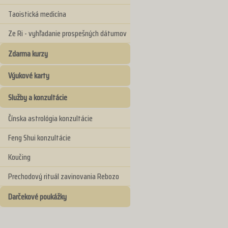
Taoistická medicína
Ze Ri - vyhľadanie prospešných dátumov
Zdarma kurzy
Výukové karty
Služby a konzultácie
Čínska astrológia konzultácie
Feng Shui konzultácie
Koučing
Prechodový rituál zavinovania Rebozo
Darčekové poukážky