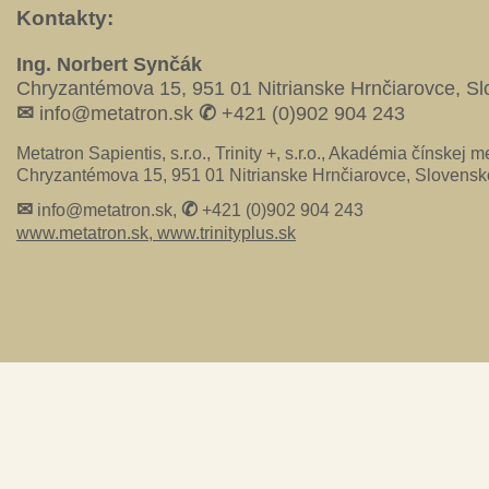
Kontakty:
Ing. Norbert Synčák
Chryzantémova 15, 951 01 Nitrianske Hrnčiarovce, S
✉
✆
info@metatron.sk
+421 (0)902 904 243
Metatron Sapientis, s.r.o., Trinity +, s.r.o., Akadémia čínskej me
Chryzantémova 15, 951 01 Nitrianske Hrnčiarovce, Slovensk
✉
✆
info@metatron.sk,
+421 (0)902 904 243
www.metatron.sk,
www.trinityplus.sk