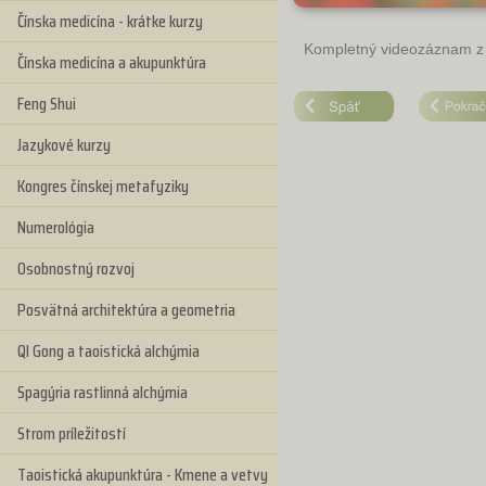
Čínska medicína - krátke kurzy
Kompletný videozáznam z 
Čínska medicína a akupunktúra
Feng Shui
Jazykové kurzy
Kongres čínskej metafyziky
Numerológia
Osobnostný rozvoj
Posvätná architektúra a geometria
QI Gong a taoistická alchýmia
Spagýria rastlinná alchýmia
Strom príležitostí
Taoistická akupunktúra - Kmene a vetvy